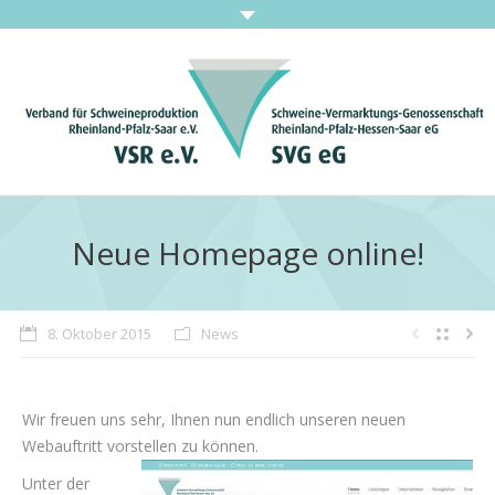
Home
Leistungen
Neue Homepage online!
Unternehmen
8. Oktober 2015
News
Neuigkeiten
Stellenangebote
Wir freuen uns sehr, Ihnen nun endlich unseren neuen
Downloads
Webauftritt vorstelle
n zu können.
Unter der